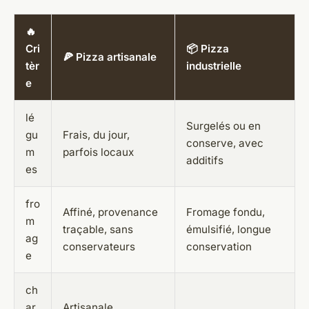
🔥
Cri
📦 Pizza
🍕 Pizza artisanale
tèr
industrielle
e
lé
Surgelés ou en
gu
Frais, du jour,
conserve, avec
m
parfois locaux
additifs
es
fro
Affiné, provenance
Fromage fondu,
m
traçable, sans
émulsifié, longue
ag
conservateurs
conservation
e
ch
ar
Artisanale,