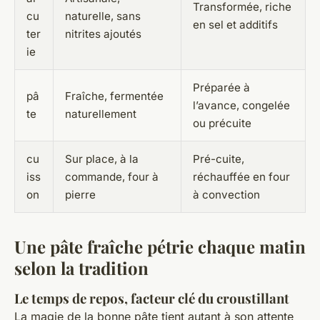
Transformée, riche
cu
naturelle, sans
en sel et additifs
ter
nitrites ajoutés
ie
Préparée à
pâ
Fraîche, fermentée
l’avance, congelée
te
naturellement
ou précuite
cu
Sur place, à la
Pré-cuite,
iss
commande, four à
réchauffée en four
on
pierre
à convection
Une pâte fraîche pétrie chaque matin
selon la tradition
Le temps de repos, facteur clé du croustillant
La magie de la bonne pâte tient autant à son attente