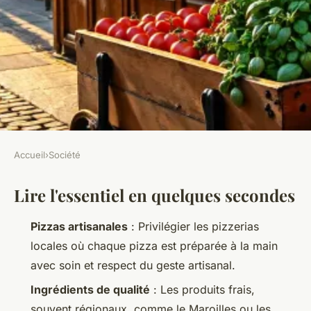
Accueil
›
Société
SOCIÉTÉ
Lire l'essentiel en quelques secondes
Top 5 raisons de savourer le
kiosque à pizzas à Téteghem
Pizzas artisanales
: Privilégier les pizzerias
locales où chaque pizza est préparée à la main
Orion
•
26/05/2026 14:57
•
12 min de lecture
avec soin et respect du geste artisanal.
Ingrédients de qualité
: Les produits frais,
souvent régionaux, comme le Maroilles ou les