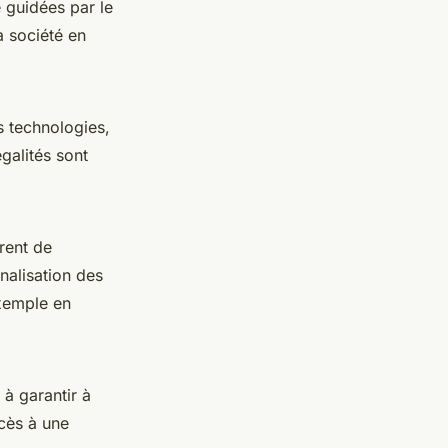
é guidées par le
a société en
s technologies,
égalités sont
rent de
nalisation des
exemple en
à garantir à
ccès à une