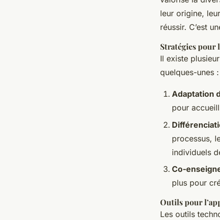
leur origine, le
réussir. C’est u
Stratégies pour 
Il existe plusie
quelques-unes :
Adaptation 
pour accueill
Différenciat
processus, l
individuels d
Co-enseign
plus pour cr
Outils pour l’a
Les outils tech