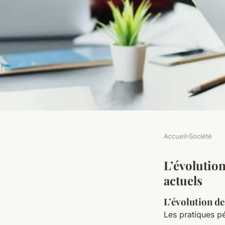
Accueil
›
Société
SOCIÉTÉ
Comment favoriser 
L’évolution
actuels
pédagogique inclusi
L’évolution de
Les pratiques p
diversités et comple