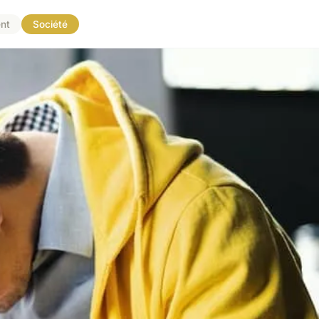
nt
Société