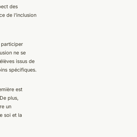
pect des
e de l’inclusion
participer
lusion ne se
 élèves issus de
ins spécifiques.
emière est
 De plus,
fre un
 soi et la