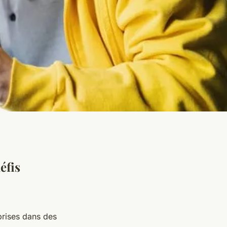
éfis
prises dans des