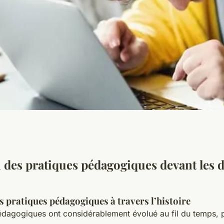
une approche
 des pratiques pédagogiques devant les d
ve face aux
s pratiques pédagogiques à travers l’histoire
édagogiques ont considérablement évolué au fil du temps, 
xités actuelles ?