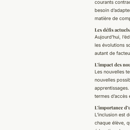
courants contrad
besoin d’adapte
Anaïs
•
24 janvier 2024
•
6 min de lecture
matière de comp
Les défis actuel
Aujourd’hui, l’é
les évolutions s
autant de facteu
L’impact des nou
Les nouvelles t
nouvelles possi
apprentissages.
termes d’accès e
L’importance d’
L’inclusion est 
chaque élève, qu