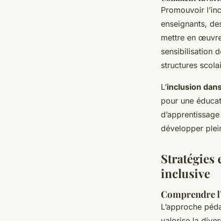
Promouvoir l’in
enseignants, de
mettre en œuvre,
sensibilisation 
structures scol
L’
inclusion dans
pour une éducati
d’apprentissage
développer plei
Stratégies
inclusive
Comprendre l’
L’approche péda
valorise la diver