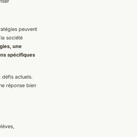
nser
ratégies peuvent
la société
ogies, une
ins spécifiques
défis actuels.
une réponse bien
élèves,