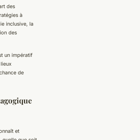
art des
ratégies à
e inclusive, la
tion des
st un impératif
lieux
 chance de
édagogique
nnaît et
, quelle que soit