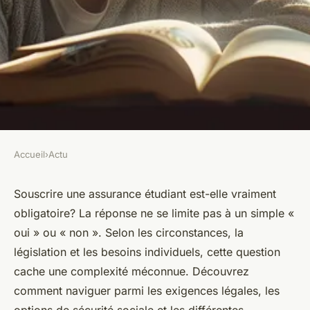
Accueil
›
Actu
ACTU
Assurance étudiant : est-ce
Souscrire une assurance étudiant est-elle vraiment
obligatoire? La réponse ne se limite pas à un simple «
une souscription obligatoire ?
oui » ou « non ». Selon les circonstances, la
législation et les besoins individuels, cette question
Elise
•
12 juillet 2024
•
2 min de lecture
cache une complexité méconnue. Découvrez
comment naviguer parmi les exigences légales, les