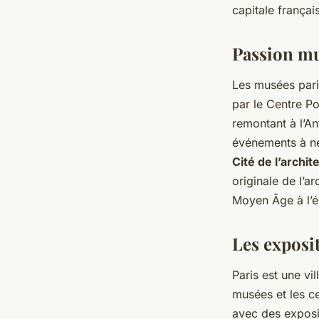
Elise
•
20 décembre 2023
•
5 min de lecture
capitale françai
Passion mus
Les musées paris
par le Centre Po
remontant à l’An
événements à ne
Cité de l’archi
originale de l’a
Moyen Âge à l’
Les exposi
Paris est une vi
musées et les ce
avec des exposi