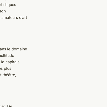
tistiques
 son
 amateurs d’art
dans le domaine
multitude
la capitale
es plus
 théâtre,
ier. De