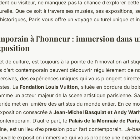
dent ou visiteur, ne manquez pas la chance d’explorer cette
lturelle. Que ce soit à travers ses musées, ses expositions, se
storiques, Paris vous offre un voyage culturel unique et in
emporain à l’honneur : immersion dans 
xposition
t et de culture, est toujours à la pointe de l’innovation artistiq
s d’art contemporain peuvent découvrir régulièrement de n
ersives, des expériences uniques qui vous plongent direct
istes. La
Fondation Louis Vuitton
, située en bordure du bo
omme un acteur majeur de la scène artistique parisienne. 
ariée met en lumière des artistes du monde entier. En ce m
exposition consacrée à
Jean-Michel Basquiat et Andy War
contemporain. D’autre part, le
Palais de la Monnaie de Paris
ine, est un lieu d’expression pour l’art contemporain. Là-b
ouvelle exposition immersive qui vous propose une expérien