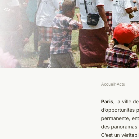
Accueil
›
Actu
ACTU
les événements cultu
Paris
, la ville 
d’opportunités p
à ne pas manquer dan
permanente, ent
des panoramas d
C’est un véritab