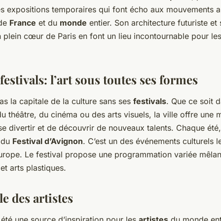
s expositions temporaires qui font écho aux mouvements ar
 de
France
et du
monde
entier. Son architecture futuriste et
plein cœur de Paris en font un lieu incontournable pour les
 festivals: l’art sous toutes ses formes
pas la capitale de la culture sans ses
festivals
. Que ce soit 
u théâtre, du cinéma ou des arts visuels, la ville offre une 
e divertir et de découvrir de nouveaux talents. Chaque été, 
e du
Festival d’Avignon
. C’est un des événements culturels l
urope. Le festival propose une programmation variée mêlant
t arts plastiques.
lle des artistes
 été une source d’inspiration pour les
artistes
du monde ent