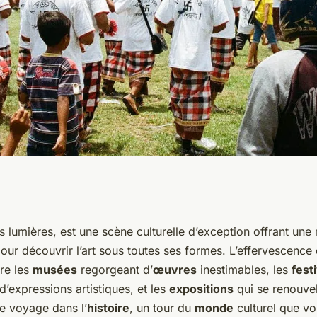
rels et artistiques
des lumières, est une scène culturelle d’exception offrant une
our découvrir l’art sous toutes ses formes. L’effervescence c
s votre ville
re les
musées
regorgeant d’
œuvres
inestimables, les
fest
’expressions artistiques, et les
expositions
qui se renouvel
le voyage dans l’
histoire
, un tour du
monde
culturel que vo