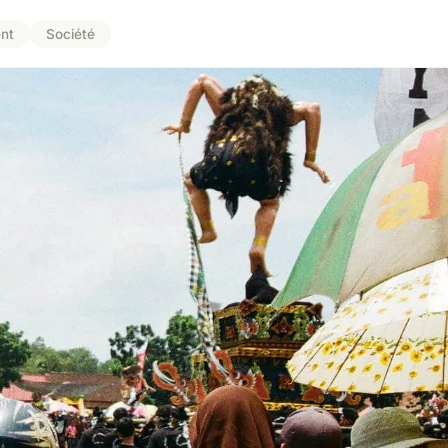
nt
Société