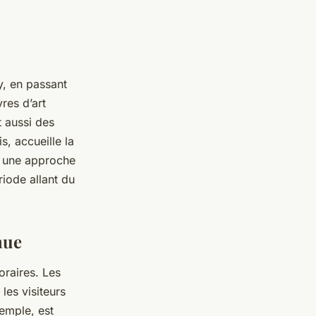
y, en passant
res d’art
t aussi des
s, accueille la
e une approche
riode allant du
nue
raires. Les
les visiteurs
xemple, est