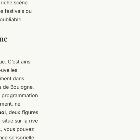
 riche scène
s festivals ou
oubliable.
une
ue. C’est ainsi
ouvelles
ement dans
is de Boulogne,
Sa programmation
oment, ne
hol
, deux figures
, situé sur la rive
as, vous pouvez
ce sensorielle